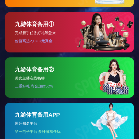
双轮吊钩滑车
SL-CB101系列手拉葫芦
创造客户价值 助力客户成功
<开云足球体育_开云足球(中国)>凭借着高新的技术、优异的品
质及良好的服务赢得了客户点赞，在国内外众多企业大放异
彩！