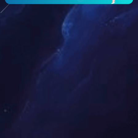
巨力品牌正书-15
葫芦会员
3A证书
职业健康安全管理体系认证证
书