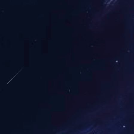
Hoist chain CE certificate
Fine-tolerance-hoist-
chain,-Grade-T-CE-
certificaate