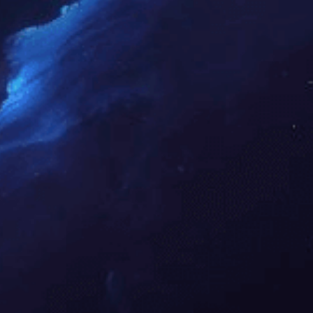
Connecting link CE
Clevis self-locking hook
certificate