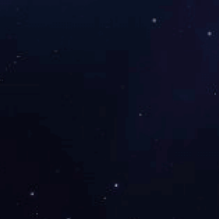

友情链接
产品中心
吊钩系列
吊环系列