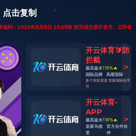
服务热线：0312-8156666
媒体中心
案例展示
开云足球体育_
开云足球(中国)
HONOR
荣誉资质