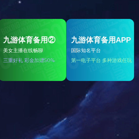
CE certificate
Medium tolerance chain
for chain slings, Grade 8
CE certific