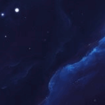
Fine tolerance hoist chain,
Eye sling hook with latch
Grade T CE certificaate
CE certificate