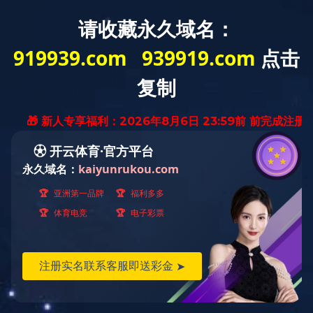
公司简介
荣誉资质
工厂展示
荣誉资质