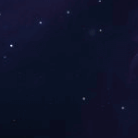
G100链条
<开云足球体育_开云足球(中国