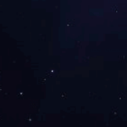

友情链接
产品中心
吊钩系列
吊环系列
卸扣系列
吊装带系列
链条连接件系列
成套索具系列