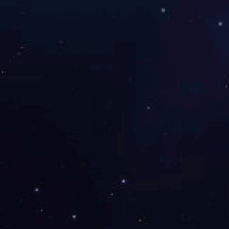

友情链接
产品中心
吊钩系列
吊环系列
卸扣系列
吊装带系列
链条连接件系列
成套索具系列