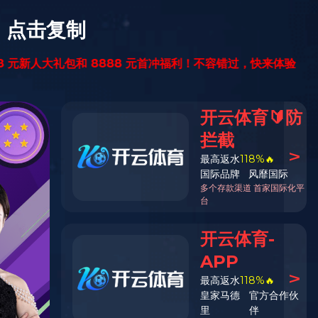
服务热线：0312-8156666
媒体中心
案例展示
开云足球体育_
开云足球(中国)
COMPANY NEWS
企业新闻