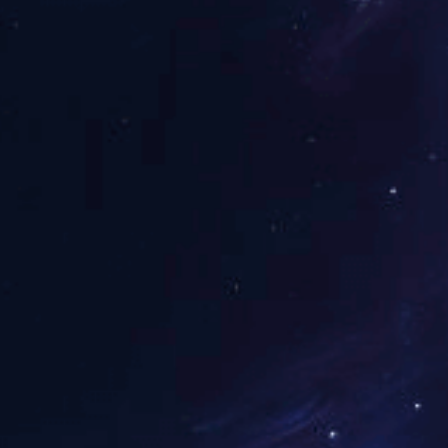
标准化新方法》指令的基本要求。这是欧盟法律对产品提出
CE标记意味着：产品符合欧洲有关指令的要求，通过了
有关指令要求加贴CE标记而没有加的产品不得上市销售;
禁止进入欧盟市场或被迫退出市场。
上一篇：
根据客户需求定做滑轮