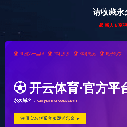
欢迎来到河北开云足球体育_开云足球(中国)索具集团官网!

您当前所在的位置：
主页
>
媒体中心
企业新闻