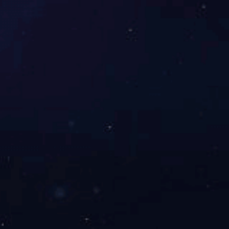
开云足球体育_开云足球(中国)
公司地址：河北省保定市清苑区东闾北工业区
公司邮箱：shenli@hbshenli.com
0312-8156666
国内业务：