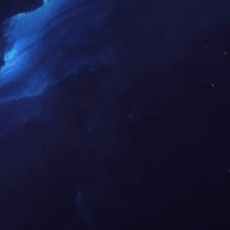
。
收回;持续违反指令CE标记有关规定的制造商，将被限制或
篇：
开云足球体育_开云足球(中国) 工程实验室获批！